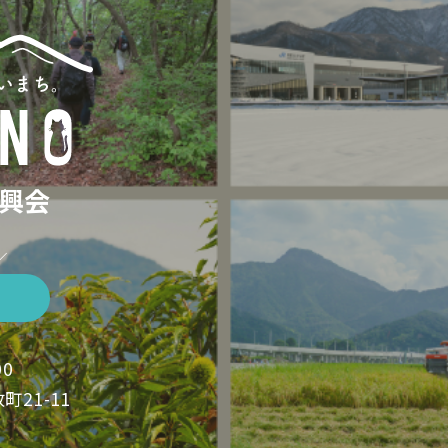
興会
／
00
町21-11