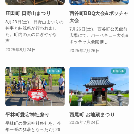
庄田町 日野山まつり
西谷町BBQ大会&ボッチャ
大会
8月23日(土)、日野山まつりの
神事と納涼祭が行われまし
7月26日(土)、西谷町公民館前
た。町内の人のにぎやかな
広場にて、バーベキュー大会&
声...
ボッチャ大会開催し...
2025年8月24日
2025年7月26日
町内行事
町内行事
平林町愛宕神社祭り
西尾町 お地蔵まつり
2025年7月24日
平林町の愛宕神社祭礼を、今
年一番の猛暑となった7月26