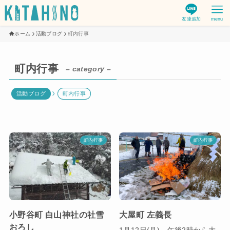
友達追加
menu
ホーム
活動ブログ
町内行事
町内行事
– category –
活動ブログ
町内行事
町内行事
町内行事
小野谷町 白山神社の社雪
大屋町 左義長
おろし
1月12日(月)、午後2時から大