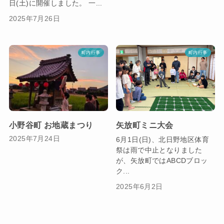
日(土)に開催しました。 一...
2025年7月26日
町内行事
町内行事
小野谷町 お地蔵まつり
矢放町ミニ大会
2025年7月24日
6月1日(日)、北日野地区体育
祭は雨で中止となりました
が、矢放町ではABCDブロッ
ク...
2025年6月2日