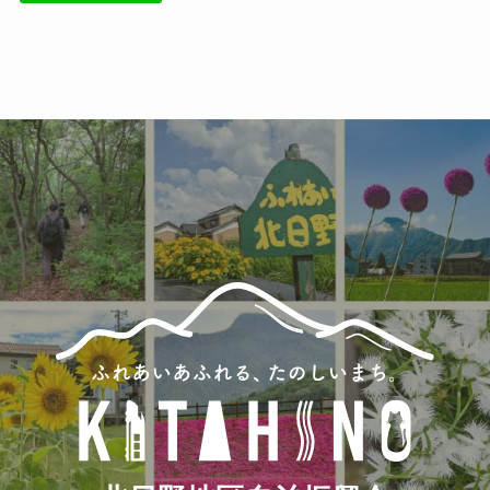
(34)
(6)
(86)