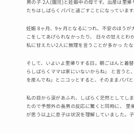
男の子 2人(園児)と妊娠中の母です。出産は里
たちはしばらくパパと過ごすことになっています
妊娠 8ヶ月、9ヶ月となるにつれ、不安のほうが
こをしてあげられなかったり、 日々の甘えとわ
私に甘えたい2人に無理を言うことが多かっ た
そして、いよいよ里帰りする日。朝ごはんと着替
らしばらくママは家にいないからね」 と言うと
を産んでね」とニコッとすると、そのままパパと
私の目から涙があふれ、しばらく茫然としてしま
たので予想外の長男の反応に驚くと同時に、 里
が思う以上に息子は状況を理解していました。