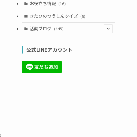
子
お役立ち情報
(16)
きたひのつうしんクイズ
(8)
っ
活動ブログ
(445)
て
(17)
公式LINEアカウント
(71)
(36)
(34)
(6)
(86)
私
者