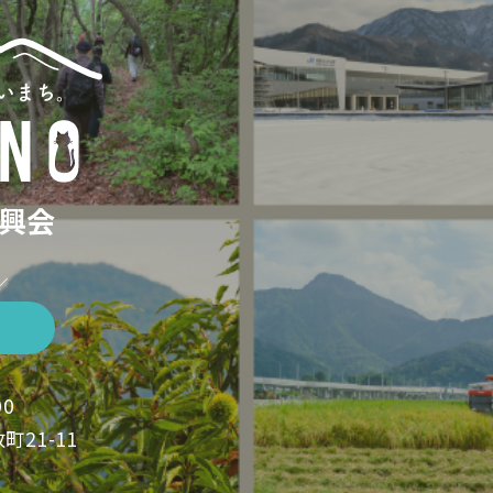
興会
／
00
町21-11