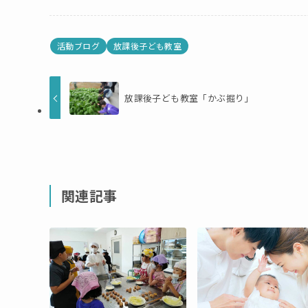
活動ブログ
放課後子ども教室
放課後子ども教室「かぶ掘り」
関連記事