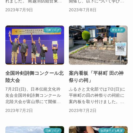
れました。 南越消防組合東...
開催し、以下について学び...
2023年7月9日
2023年7月8日
活動ブログ
歴史名所
全国吟剣詩舞コンクール北
案内看板「平林町 田の神
陸大会
祭りの祠」
7月2日(日)、日本伝統文化吟
ふるさと文化部では7/2(日)に
友会全国吟剣詩舞コンクール
平林町の田の神祭りの祠前に
北陸大会が富山県にて開催...
案内板を取り付けました。...
2023年7月2日
2023年7月2日
活動ブログ
放課後子ども教室