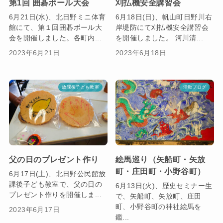
第1回 囲碁ボール大会
刈払機安全講習会
6月21日(水)、北日野ミニ体育
6月18日(日)、帆山町日野川右
館にて、第１回囲碁ボール大
岸堤防にて刈払機安全講習会
会を開催しました。各町内...
を開催しました。 河川清...
2023年6月21日
2023年6月18日
放課後子ども教室
活動ブログ
父の日のプレゼント作り
絵馬巡り（矢船町・矢放
町・庄田町・小野谷町）
6月17日(土)、北日野公民館放
課後子ども教室で、父の日の
6月13日(火)、歴史セミナー生
プレゼント作りを開催しま...
で、矢船町、矢放町、庄田
町、小野谷町の神社絵馬を
2023年6月17日
鑑...