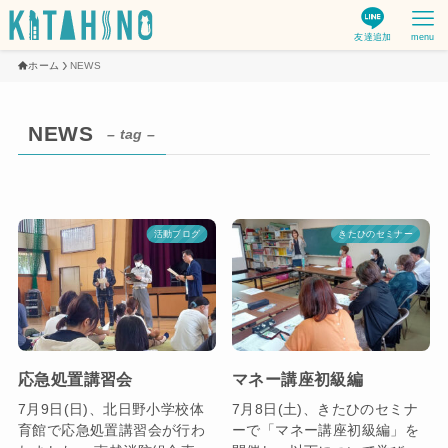
友達追加
menu
ホーム
NEWS
NEWS
– tag –
活動ブログ
きたひのセミナー
応急処置講習会
マネー講座初級編
7月9日(日)、北日野小学校体
7月8日(土)、きたひのセミナ
育館で応急処置講習会が行わ
ーで「マネー講座初級編」を