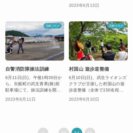
2023年6月13日
活動ブログ
活動ブログ
自警消防隊操法訓練
村国山 遊歩道整備
6月11日(日)、午後1時30分か
6月10日(日)、武生ライオンズ
ら、矢船町の武生青果(株)前
クラブが主催した村国山の遊
駐車場にて、操法訓練を開...
歩道整備（全体で150名程...
2023年6月11日
2023年6月10日
1
...
33
34
35