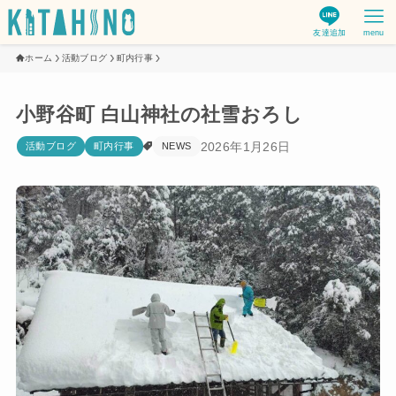
友達追加
menu
ホーム
活動ブログ
町内行事
小野谷町 白山神社の社雪おろし
2026年1月26日
活動ブログ
町内行事
NEWS