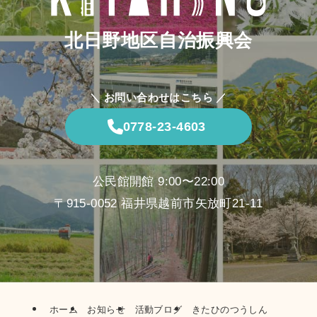
北日野地区自治振興会
＼ お問い合わせはこちら ／
0778-23-4603
公民館開館 9:00〜22:00
〒915-0052 福井県越前市矢放町21-11
ホーム
お知らせ
活動ブログ
きたひのつうしん