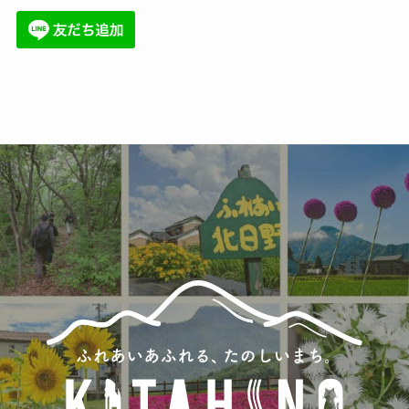
(36)
(34)
(6)
(86)