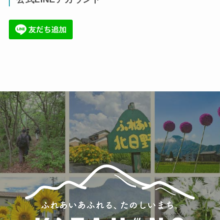
(71)
(36)
(34)
(6)
(86)