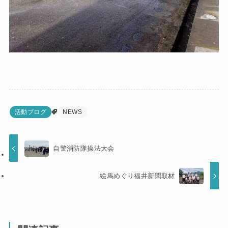
活動ブログ
NEWS
自警消防隊操法大会
絵馬めぐり福井新聞取材