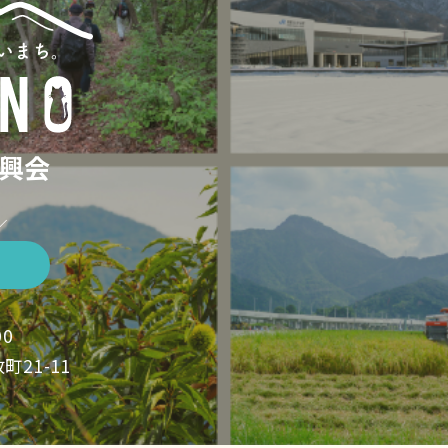
興会
／
00
町21-11