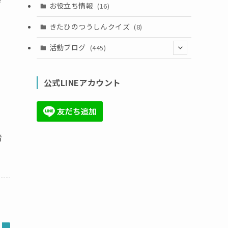
げ
お役立ち情報
(16)
きたひのつうしんクイズ
(8)
活動ブログ
(445)
(17)
公式LINEアカウント
(71)
(36)
(34)
者
(6)
(86)