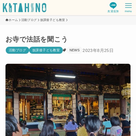
友達追加
menu
ホーム
活動ブログ
放課後子ども教室
お寺で法話を聞こう
2023年8月25日
活動ブログ
放課後子ども教室
NEWS